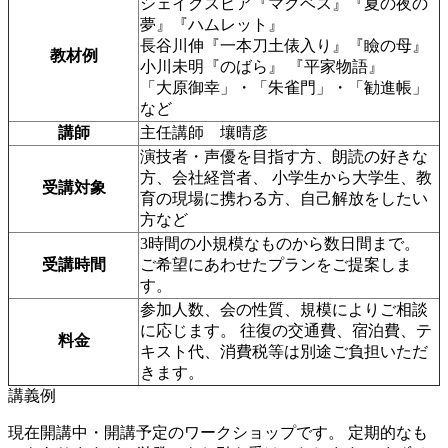
シェイクスピア『マクベス』『夏の夜の
夢』『ハムレット』
長谷川伸『一本刀土俵入り』『瞼の母』
教材例
小川未明『のばら』 『平家物語』
「大原御幸」・「朱雀門」・「勧進帳」
など
講師
主任講師 壤晴彦
演技者・声優を目指す方、朗読の好きな
方、会社経営者、 小学生から大学生、教
受講対象
育の現場に携わる方、自己解放をしたい
方など
3時間の小規模なものから数日間まで。
受講時間
ご希望にあわせたプランをご提案しま
す。
参加人数、会の性質、規模によりご相談
に応じます。 往復の交通費、宿泊費、テ
料金
キスト代、消費税等は別途ご負担いただ
きます。
講義例
現在開講中・開講予定のワークショップです。 定期的なも